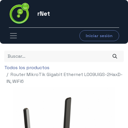
rNet
Iniciar sesión
Todos los productos
Router MikroTik Gigabit Ethernet L009UiGS-2HaxD-
IN, WiFi6