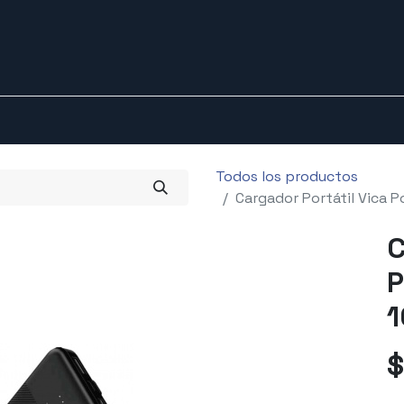
0
0
porte técnico
Tienda
Todos los productos
Cargador Portátil Vica 
C
P
1