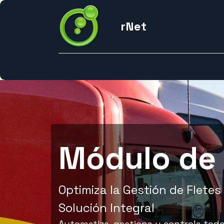
rNet
Inicio
Nosotros
Odoo Alterno
Redes
So
Módulo de 
Optimiza la Gestión de Flete
Solución Integral
Automatiza, gestiona y controla todo