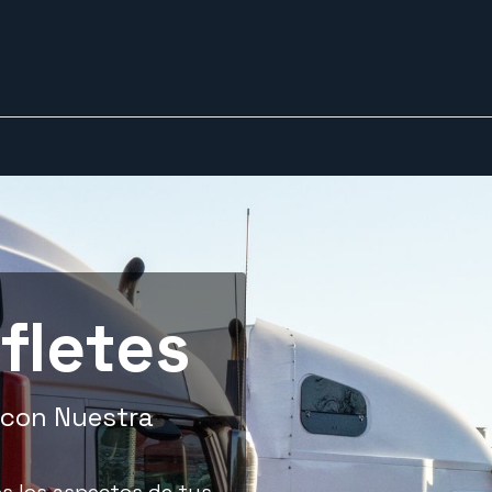
0
0
porte técnico
Tienda
fletes
s con Nuestra
s los aspectos de tus